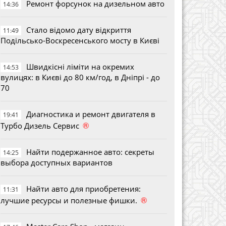
Ремонт форсунок на дизельном авто
14:36
Стало відомо дату відкриття
11:49
Подільсько-Воскресенського мосту в Києві
Швидкісні ліміти на окремих
14:53
вулицях: в Києві до 80 км/год, в Дніпрі - до
70
Диагностика и ремонт двигателя в
19:41
®
Турбо Дизель Сервис
Найти подержанное авто: секреты
14:25
выбора доступных вариантов
Найти авто для приобретения:
11:31
®
лучшие ресурсы и полезные фишки.