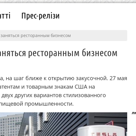
атті
Прес-релізи
 заняться ресторанным бизнесом
заняться ресторанным бизнесом
a, на шаг ближе к открытию закусочной. 27 мая
патентам и товарным знакам США на
 двух других вариантов стилизованного
в пищевой промышленности.
л