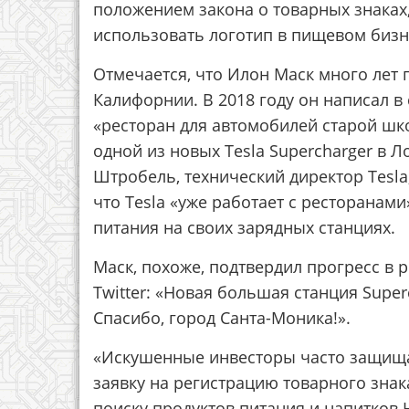
положением закона о товарных знаках
использовать логотип в пищевом бизн
Отмечается, что Илон Маск много лет
Калифорнии. В 2018 году он написал в 
«ресторан для автомобилей старой шко
одной из новых Tesla Supercharger в Л
Штробель, технический директор Tesla
что Tesla «уже работает с ресторанам
питания на своих зарядных станциях.
Маск, похоже, подтвердил прогресс в р
Twitter: «Новая большая станция Super
Спасибо, город Санта-Моника!».
«Искушенные инвесторы часто защища
заявку на регистрацию товарного знак
поиску продуктов питания и напитков H