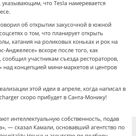
, указывающим, что Tesla намеревается
есе.
 говорил об открытии закусочной в южной
соцсетях о том, что планирует открыть
лы, катания на роликовых коньках и рок на
ос-Анджелесе» вскоре после того, как
, сообщил участникам съезда рестораторов,
и» над концепцией мини-маркетов и центров
еализации этой идеи в апреле, когда написал в
charger скоро прибудет в Санта-Монику!
ют интеллектуальную собственность, подав
а», — сказал Камали, основавший агентство по
ospitality House и агентство по подбору