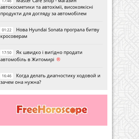
Master Care Shop - магазин
17:46
автокосметики та автохімії, високоякісні
продукти для догляду за автомобілем
Нова Hyundai Sonata програла битву
01:22
кросоверам
Як швидко і вигідно продати
17:50
®
автомобіль в Житомирі
Когда делать диагностику ходовой и
16:46
зачем она нужна?