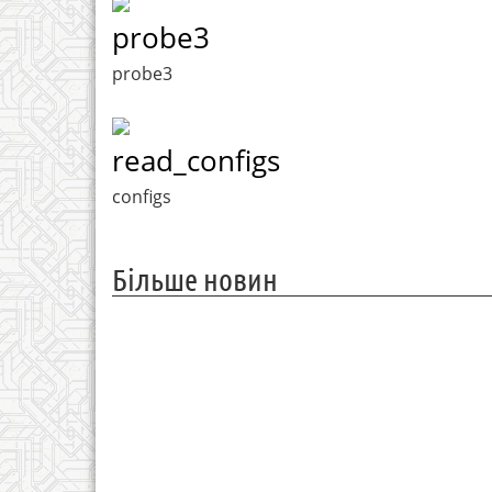
probe3
probe3
read_configs
configs
Більше новин