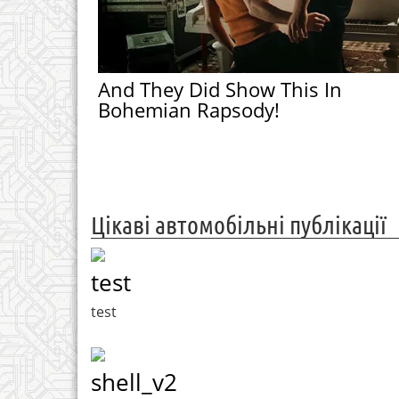
And They Did Show This In
Bohemian Rapsody!
Цікаві автомобільні публікації
test
test
shell_v2