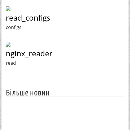
read_configs
configs
nginx_reader
read
Більше новин