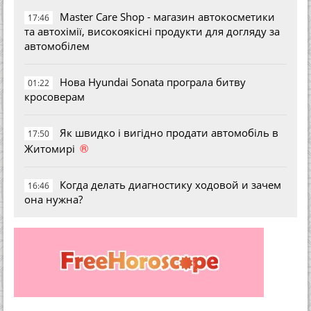
Master Care Shop - магазин автокосметики
17:46
та автохімії, високоякісні продукти для догляду за
автомобілем
Нова Hyundai Sonata програла битву
01:22
кросоверам
Як швидко і вигідно продати автомобіль в
17:50
®
Житомирі
Когда делать диагностику ходовой и зачем
16:46
она нужна?