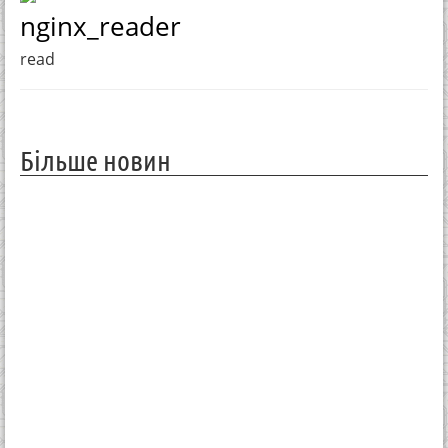
nginx_reader
read
Більше новин