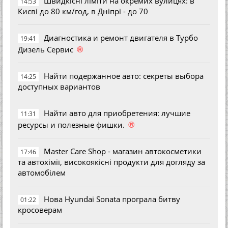
Швидкісні ліміти на окремих вулицях: в
14:53
Києві до 80 км/год, в Дніпрі - до 70
Диагностика и ремонт двигателя в Турбо
19:41
®
Дизель Сервис
Найти подержанное авто: секреты выбора
14:25
доступных вариантов
Найти авто для приобретения: лучшие
11:31
®
ресурсы и полезные фишки.
Master Care Shop - магазин автокосметики
17:46
та автохімії, високоякісні продукти для догляду за
автомобілем
Нова Hyundai Sonata програла битву
01:22
кросоверам