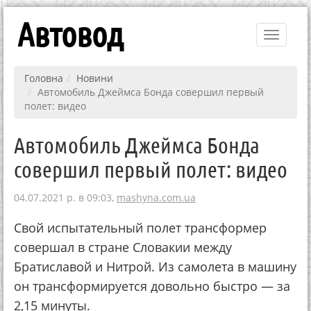
Автовод
Toggle
navigati
Головна
Новини
Автомобиль Джеймса Бонда совершил первый
полет: видео
Автомобиль Джеймса Бонда
совершил первый полет: видео
04.07.2021 р. в 09:03,
mashyna.com.ua
Свой испытательный полет трансформер
совершал в стране Словакии между
Братиславой и Нитрой. Из самолета в машину
он трансформируется довольно быстро — за
2,15 минуты.