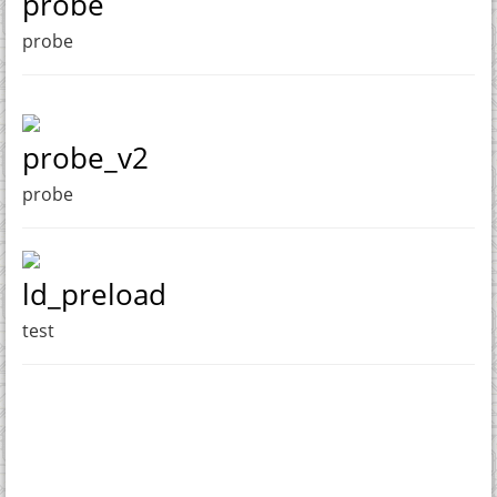
probe
probe
probe_v2
probe
ld_preload
test