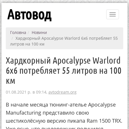
Автовод
Toggle
navigati
Головна
Новини
Хардкорный Apocalypse Warlord 6x6 потребляет 55
литров на 100 км
Хардкорный Apocalypse Warlord
6x6 потребляет 55 литров на 100
км
01.08.2021 р. в 09:14,
avtodream.org
В начале месяца тюнинг-ателье Apocalypse
Manufacturing представило свою
шестиколёсную версию пикапа Ram 1500 TRX.
Уже ясно, что внедорожник получился