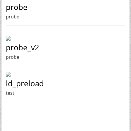
probe
probe
probe_v2
probe
ld_preload
test