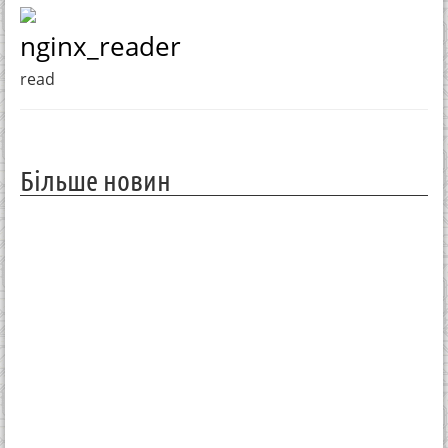
nginx_reader
read
Більше новин