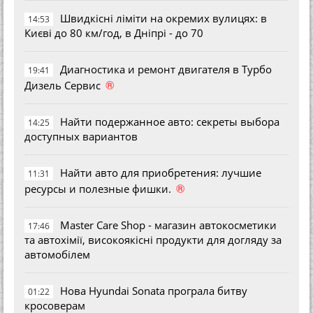
Швидкісні ліміти на окремих вулицях: в
14:53
Києві до 80 км/год, в Дніпрі - до 70
Диагностика и ремонт двигателя в Турбо
19:41
®
Дизель Сервис
Найти подержанное авто: секреты выбора
14:25
доступных вариантов
Найти авто для приобретения: лучшие
11:31
®
ресурсы и полезные фишки.
Master Care Shop - магазин автокосметики
17:46
та автохімії, високоякісні продукти для догляду за
автомобілем
Нова Hyundai Sonata програла битву
01:22
кросоверам