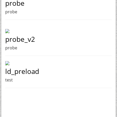
probe
probe
probe_v2
probe
ld_preload
test