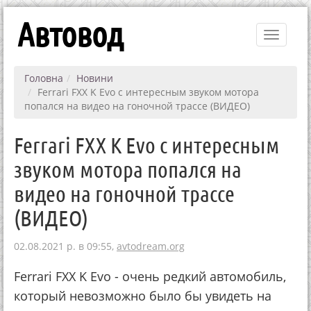
Автовод
Toggle
navigati
Головна
Новини
Ferrari FXX K Evo с интересным звуком мотора
попался на видео на гоночной трассе (ВИДЕО)
Ferrari FXX K Evo с интересным
звуком мотора попался на
видео на гоночной трассе
(ВИДЕО)
02.08.2021 р. в 09:55,
avtodream.org
Ferrari FXX K Evo - очень редкий автомобиль,
который невозможно было бы увидеть на