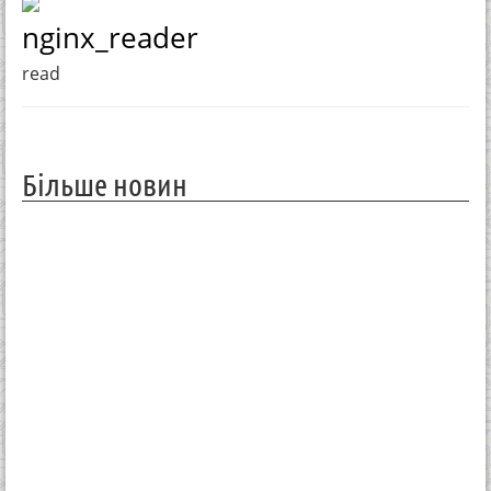
nginx_reader
read
Більше новин