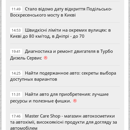
Стало відомо дату відкриття Подільсько-
11:49
Воскресенського мосту в Києві
Швидкісні ліміти на окремих вулицях: в
14:53
Києві до 80 км/год, в Дніпрі - до 70
Диагностика и ремонт двигателя в Турбо
19:41
®
Дизель Сервис
Найти подержанное авто: секреты выбора
14:25
доступных вариантов
Найти авто для приобретения: лучшие
11:31
®
ресурсы и полезные фишки.
Master Care Shop - магазин автокосметики
17:46
та автохімії, високоякісні продукти для догляду за
автомобілем