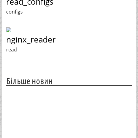
read_configs
configs
nginx_reader
read
Більше новин