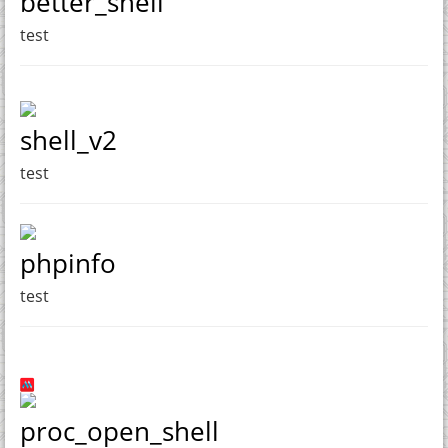
better_shell
test
shell_v2
test
phpinfo
test
proc_open_shell