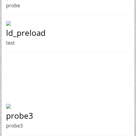
probe
ld_preload
test
probe3
probe3