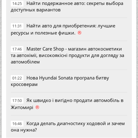
Найти подержанное авто: секреты выбора
14:25
доступных вариантов
Найти авто для приобретения: лучшие
11:31
®
ресурсы и полезные фишки.
Master Care Shop - магазин автокосметики
17:46
та автохімії, високоякісні продукти для догляду за
автомобілем
Нова Hyundai Sonata програла битву
01:22
кросоверам
Як швидко і вигідно продати автомобіль в
17:50
®
Житомирі
Когда делать диагностику ходовой и зачем
16:46
она нужна?