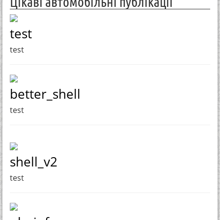
Цікаві автомобільні публікації
test
test
better_shell
test
shell_v2
test