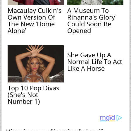
Macaulay Culkin's
A Museum To
Own Version Of
Rihanna's Glory
The New ‘Home
Could Soon Be
Alone’
Opened
She Gave Up A
Normal Life To Act
Like A Horse
Top 10 Pop Divas
(She's Not
Number 1)