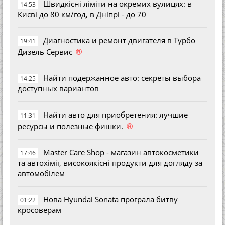
Швидкісні ліміти на окремих вулицях: в
14:53
Києві до 80 км/год, в Дніпрі - до 70
Диагностика и ремонт двигателя в Турбо
19:41
®
Дизель Сервис
Найти подержанное авто: секреты выбора
14:25
доступных вариантов
Найти авто для приобретения: лучшие
11:31
®
ресурсы и полезные фишки.
Master Care Shop - магазин автокосметики
17:46
та автохімії, високоякісні продукти для догляду за
автомобілем
Нова Hyundai Sonata програла битву
01:22
кросоверам