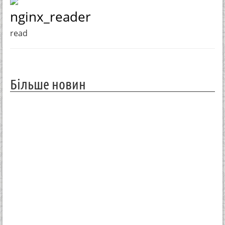
nginx_reader
read
Більше новин