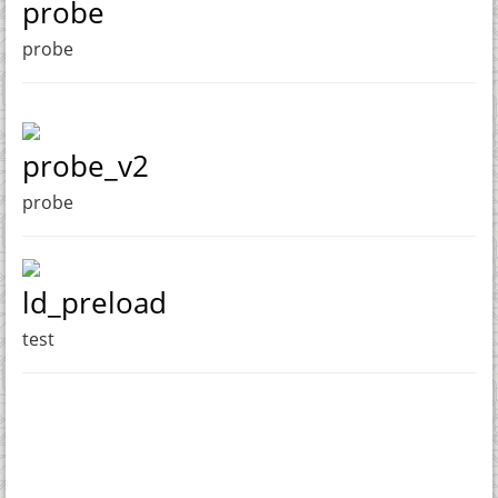
probe
probe
probe_v2
probe
ld_preload
test