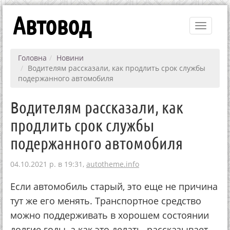
Автовод
Toggle
navigati
Головна
Новини
Водителям рассказали, как продлить срок службы
подержанного автомобиля
Водителям рассказали, как
продлить срок службы
подержанного автомобиля
04.10.2021 р. в 19:31,
autotheme.info
Если автомобиль старый, это еще не причина
тут же его менять. Транспортное средство
можно поддерживать в хорошем состоянии
долгие годы, а как это делать, рассказывает