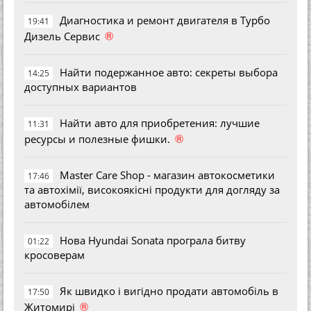
Диагностика и ремонт двигателя в Турбо
19:41
®
Дизель Сервис
Найти подержанное авто: секреты выбора
14:25
доступных вариантов
Найти авто для приобретения: лучшие
11:31
®
ресурсы и полезные фишки.
Master Care Shop - магазин автокосметики
17:46
та автохімії, високоякісні продукти для догляду за
автомобілем
Нова Hyundai Sonata програла битву
01:22
кросоверам
Як швидко і вигідно продати автомобіль в
17:50
®
Житомирі