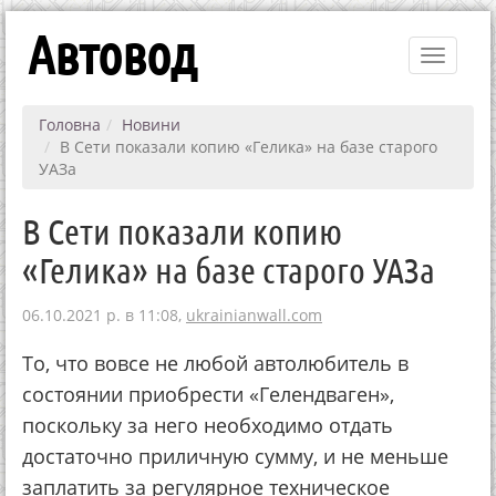
Автовод
Toggle
navigati
Головна
Новини
В Сети показали копию «Гелика» на базе старого
УАЗа
В Сети показали копию
«Гелика» на базе старого УАЗа
06.10.2021 р. в 11:08,
ukrainianwall.com
То, что вовсе не любой автолюбитель в
состоянии приобрести «Гелендваген»,
поскольку за него необходимо отдать
достаточно приличную сумму, и не меньше
заплатить за регулярное техническое