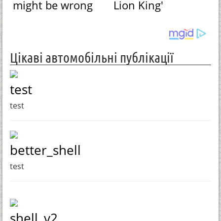
might be wrong
Lion King'
Цікаві автомобільні публікації
test
test
better_shell
test
shell_v2