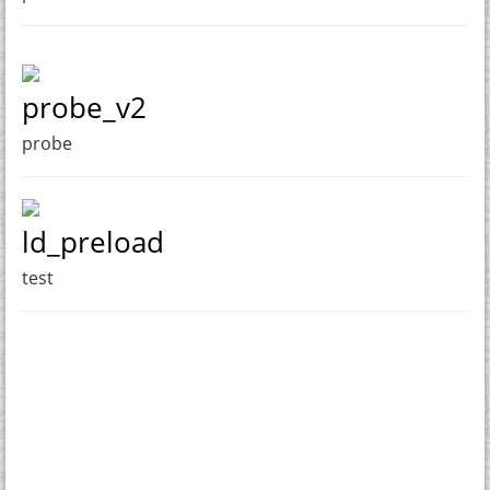
probe_v2
probe
ld_preload
test