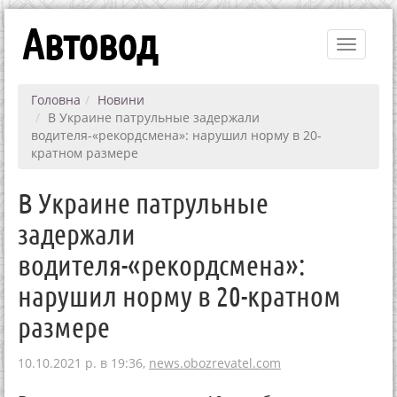
Автовод
Toggle
navigati
Головна
Новини
В Украине патрульные задержали
водителя-«рекордсмена»: нарушил норму в 20-
кратном размере
В Украине патрульные
задержали
водителя-«рекордсмена»:
нарушил норму в 20-кратном
размере
10.10.2021 р. в 19:36,
news.obozrevatel.com