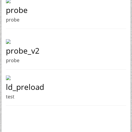
probe
probe
probe_v2
probe
ld_preload
test