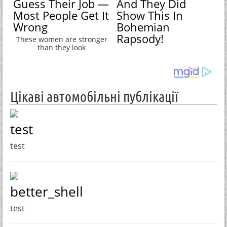
Guess Their Job —
And They Did
Most People Get It
Show This In
Wrong
Bohemian
Rapsody!
These women are stronger
than they look
Цікаві автомобільні публікації
test
test
better_shell
test