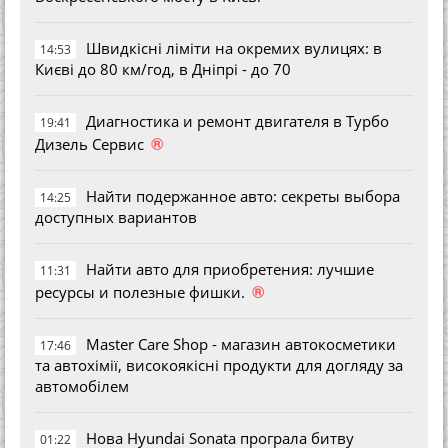
Швидкісні ліміти на окремих вулицях: в
14:53
Києві до 80 км/год, в Дніпрі - до 70
Диагностика и ремонт двигателя в Турбо
19:41
®
Дизель Сервис
Найти подержанное авто: секреты выбора
14:25
доступных вариантов
Найти авто для приобретения: лучшие
11:31
®
ресурсы и полезные фишки.
Master Care Shop - магазин автокосметики
17:46
та автохімії, високоякісні продукти для догляду за
автомобілем
Нова Hyundai Sonata програла битву
01:22