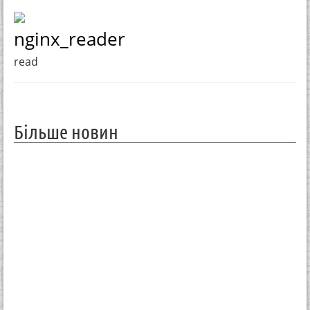
nginx_reader
read
Більше новин