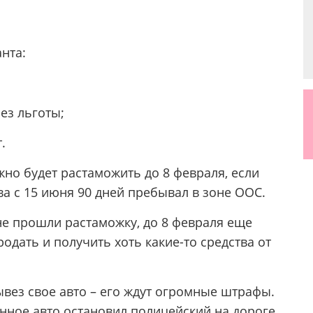
анта:
ез льготы;
.
но будет растаможить до 8 февраля, если
ва с 15 июня 90 дней пребывал в зоне ООС.
не прошли растаможку, до 8 февраля еще
одать и получить хоть какие-то средства от
ывез свое авто – его ждут огромные штрафы.
нное авто остановил полицейский на дороге,