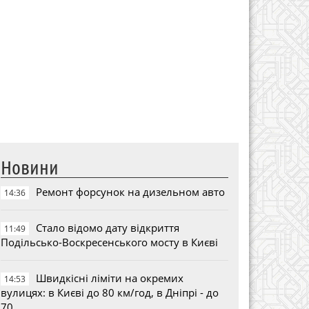
Новини
Ремонт форсунок на дизельном авто
14:36
Стало відомо дату відкриття
11:49
Подільсько-Воскресенського мосту в Києві
Швидкісні ліміти на окремих
14:53
вулицях: в Києві до 80 км/год, в Дніпрі - до
70