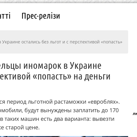
атті
Прес-релізи
Украине остались без льгот и с перспективой «попасть»
ельцы иномарок в Украине
спективой «попасть» на деньги
лся период льготной растаможки «евроблях».
томобили, будут вынуждены заплатить до 170
л
в таких машин есть два варианта: вывезти
е старой цене.