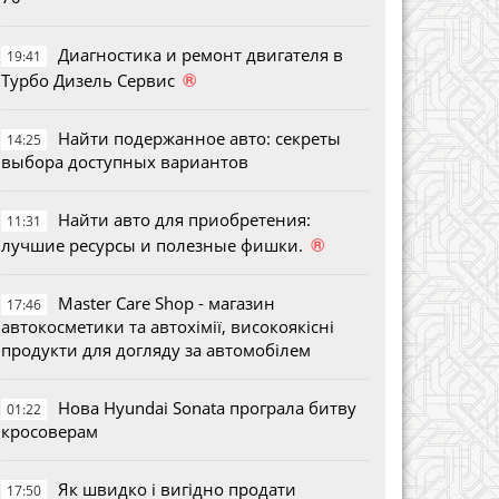
Диагностика и ремонт двигателя в
19:41
®
Турбо Дизель Сервис
Найти подержанное авто: секреты
14:25
выбора доступных вариантов
Найти авто для приобретения:
11:31
®
лучшие ресурсы и полезные фишки.
Master Care Shop - магазин
17:46
автокосметики та автохімії, високоякісні
продукти для догляду за автомобілем
Нова Hyundai Sonata програла битву
01:22
кросоверам
Як швидко і вигідно продати
17:50