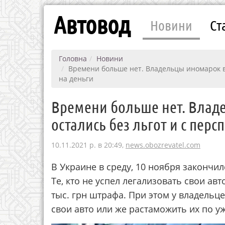
Автовод
Новини
Ст
Головна
Новини
Времени больше нет. Владельцы иномарок в 
на деньги
Времени больше нет. Влад
остались без льгот и с пер
10.11.2021 р. в 20:49,
news.obozrevatel.com
В Украине в среду, 10 ноября закончи
Те, кто не успел легализовать свои ав
тыс. грн штрафа. При этом у владельце
свои авто или же растаможить их по уж