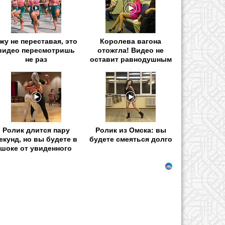
жу не переставая, это
Королева вагона
видео пересмотришь
отожгла! Видео не
не раз
оставит равнодушным
Ролик длится пару
Ролик из Омска: вы
екунд, но вы будете в
будете смеяться долго
шоке от увиденного