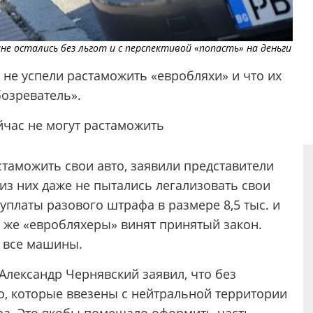
е остались без льгот и с перспективой «попасть» на деньги
не успели растаможить «евробляхи» и что их
бозреватель».
час не могут растаможить
таможить свои авто, заявили представители
из них даже не пытались легализовать свои
 уплаты разового штрафа в размере 8,5 тыс. и
и же «евробляхеры» винят принятый закон.
 все машины.
Александр Чернявский заявил, что без
о, которые ввезены с нейтральной территории