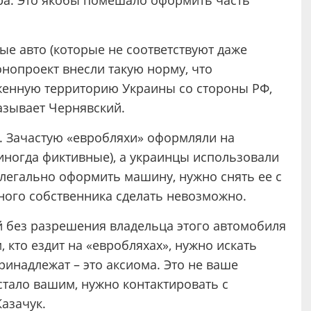
ора. Это якобы помешало оформить часть
ые авто (которые не соответствуют даже
конопроект внесли такую норму, что
женную территорию Украины со стороны РФ,
азывает Чернявский.
. Зачастую «евробляхи» оформляли на
иногда фиктивные), а украинцы использовали
 легально оформить машину, нужно снять ее с
ьного собственника сделать невозможно.
й без разрешения владельца этого автомобиля
 кто ездит на «евробляхах», нужно искать
ринадлежат – это аксиома. Это не ваше
стало вашим, нужно контактировать с
Казачук.