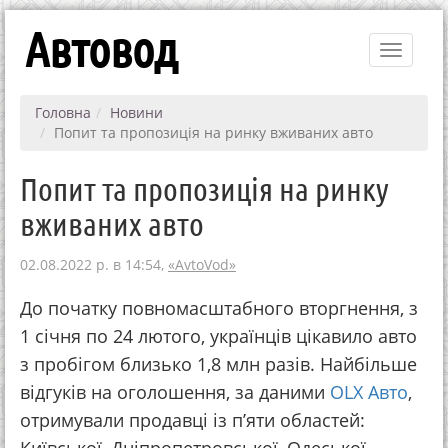
Автовод
Toggle
navigati
Головна
Новини
Попит та пропозиція на ринку вживаних авто
Попит та пропозиція на ринку
вживаних авто
02.08.2022 р. в 14:54,
«AvtoVod»
До початку повномасштабного вторгнення, з
1 січня по 24 лютого, українців цікавило авто
з пробігом близько 1,8 млн разів. Найбільше
відгуків на оголошення, за даними
OLX Авто
,
отримували продавці із п’яти областей: