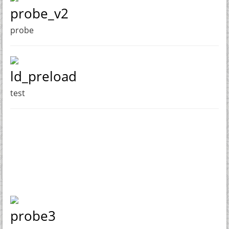
probe_v2
probe
ld_preload
test
probe3