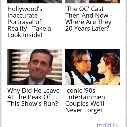
Hollywood's
'The OC' Cast
Inaccurate
Then And Now -
Portrayal of
Where Are They
Reality - Take a
20 Years Later?
Look Inside!
Why Did He Leave
Iconic '90s
At The Peak Of
Entertainment
This Show's Run?
Couples We'll
Never Forget