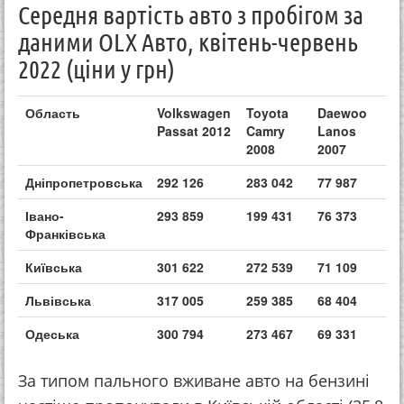
Середня вартість авто з пробігом за
даними OLX Авто, квітень-червень
2022 (ціни у грн)
Область
Volkswagen
Toyota
Daewoo
Passat 2012
Camry
Lanos
2008
2007
Дніпропетровська
292 126
283 042
77 987
Івано-
293 859
199 431
76 373
Франківська
Київська
301 622
272 539
71 109
Львівська
317 005
259 385
68 404
Одеська
300 794
273 467
69 331
За типом пального вживане авто на бензині