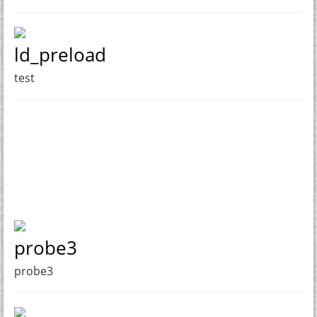
ld_preload
test
probe3
probe3