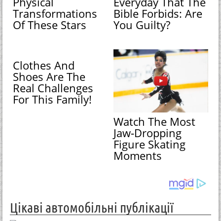
Physical
Everyday That The
Transformations
Bible Forbids: Are
Of These Stars
You Guilty?
Clothes And
Shoes Are The
Real Challenges
For This Family!
Watch The Most
Jaw‑Dropping
Figure Skating
Moments
Цікаві автомобільні публікації