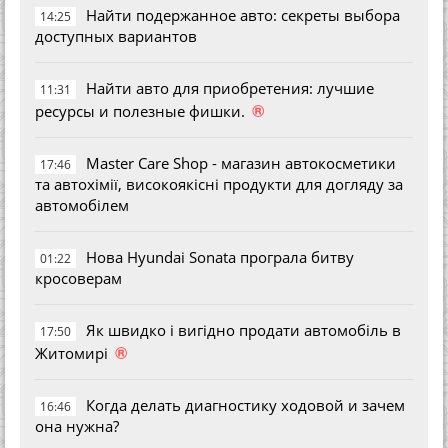
Найти подержанное авто: секреты выбора
14:25
доступных вариантов
Найти авто для приобретения: лучшие
11:31
®
ресурсы и полезные фишки.
Master Care Shop - магазин автокосметики
17:46
та автохімії, високоякісні продукти для догляду за
автомобілем
Нова Hyundai Sonata програла битву
01:22
кросоверам
Як швидко і вигідно продати автомобіль в
17:50
®
Житомирі
Когда делать диагностику ходовой и зачем
16:46
она нужна?