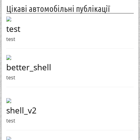
Цікаві автомобільні публікації
test
test
better_shell
test
shell_v2
test