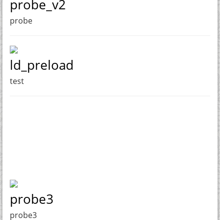
probe_v2
probe
ld_preload
test
probe3
probe3