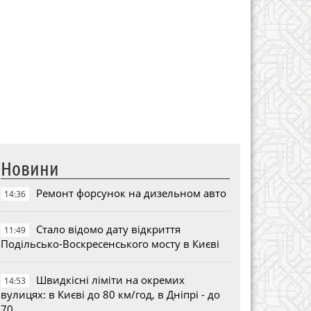
Новини
Ремонт форсунок на дизельном авто
14:36
Стало відомо дату відкриття
11:49
Подільсько-Воскресенського мосту в Києві
Швидкісні ліміти на окремих
14:53
вулицях: в Києві до 80 км/год, в Дніпрі - до
70