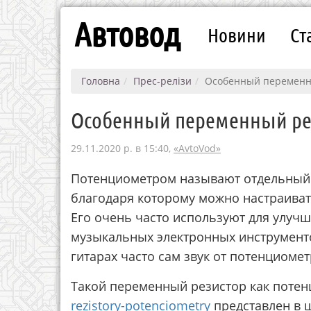
Автовод
Новини
Ст
Головна
Прес-релізи
Особенный переменн
Особенный переменный ре
29.11.2020 р. в 15:40,
«AvtoVod»
Потенциометром называют отдельный 
благодаря которому можно настраивать 
Его очень часто используют для улучш
музыкальных электронных инструментов
гитарах часто сам звук от потенциомет
Такой переменный резистор как поте
rezistory-potenciometry
представлен в 