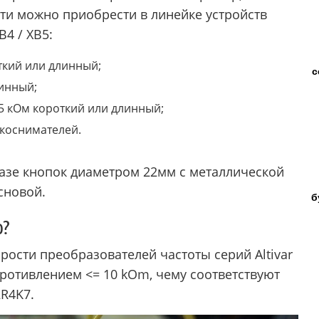
ти можно приобрести в линейке устройств
4 / XB5:
ткий или длинный;
с
линный;
25 кОм короткий или длинный;
укоснимателей.
азе кнопок диаметром 22мм с металлической
сновой.
б
р?
рости преобразователей частоты серий Altivar
ротивлением <= 10 kOm, чему соответствуют
R4K7.