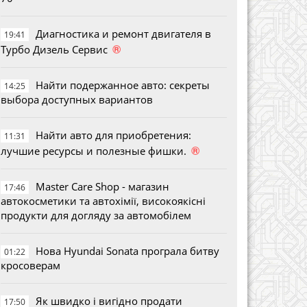
Диагностика и ремонт двигателя в
19:41
®
Турбо Дизель Сервис
Найти подержанное авто: секреты
14:25
выбора доступных вариантов
Найти авто для приобретения:
11:31
®
лучшие ресурсы и полезные фишки.
Master Care Shop - магазин
17:46
автокосметики та автохімії, високоякісні
продукти для догляду за автомобілем
Нова Hyundai Sonata програла битву
01:22
кросоверам
Як швидко і вигідно продати
17:50