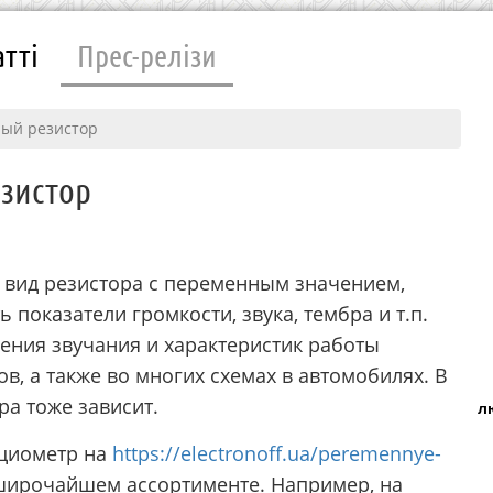
атті
Прес-релізи
ый резистор
зистор
вид резистора с переменным значением,
показатели громкости, звука, тембра и т.п.
ения звучания и характеристик работы
, а также во многих схемах в автомобилях. В
ра тоже зависит.
л
нциометр на
https://electronoff.ua/peremennye-
широчайшем ассортименте. Например, на