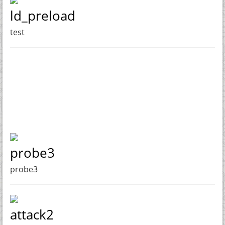
ld_preload
test
probe3
probe3
attack2