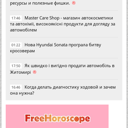
®
ресурсы и полезные фишки.
Master Care Shop - магазин автокосметики
17:46
та автохімії, високоякісні продукти для догляду за
автомобілем
Нова Hyundai Sonata програла битву
01:22
кросоверам
Як швидко і вигідно продати автомобіль в
17:50
®
Житомирі
Когда делать диагностику ходовой и зачем
16:46
она нужна?